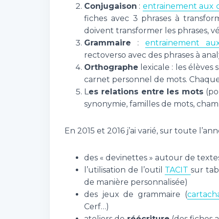
Conjugaison
:
entrainement aux 
fiches avec 3 phrases à transfor
doivent transformer les phrases, vé
Grammaire
:
entrainement aux
rectoverso avec des phrases à analy
Orthographe
lexicale : les élève
carnet personnel de mots. Chaque 
L
es relations entre les mots
(po
synonymie, familles de mots, champ
En 2015 et 2016 j’ai varié, sur toute l’a
des « devinettes » autour de textes 
l’utilisation de l’outil
TACIT
sur tab
de manière personnalisée)
des jeux de grammaire (
cartacha
Cerf…)
ateliers de
réécriture
(des fiches 