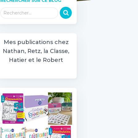
RECHERCHER SUR CE BLOG
R
Rechercher…
e
c
h
e
Mes publications chez
r
Nathan, Retz, la Classe,
c
h
Hatier et le Robert
e
r
: