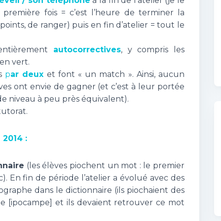
éveil / son téléphone
à la fin de l’atelier (je le
première fois = c’est l’heure de terminer la
ints, de ranger) puis en fin d’atelier = tout le
 entièrement
autocorrectives
, y compris les
 en vert.
ns
p
ar deux
et font « un match ». Ainsi, aucun
èves ont envie de gagner (et c’est à leur portée
de niveau à peu près équivalent).
tutorat.
 2014 :
nnaire
(les élèves piochent un mot : le premier
. En fin de période l’atelier a évolué avec des
hographe dans le dictionnaire (ils piochaient des
 [ipocampe] et ils devaient retrouver ce mot