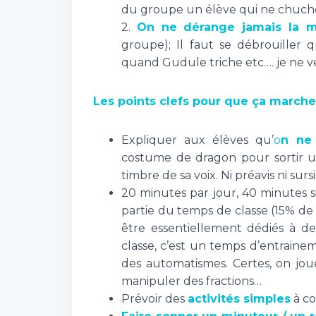
du groupe un élève qui ne chucho
2.
On ne dérange jamais la m
groupe); Il faut se débrouiller 
quand Gudule triche etc…. je ne veu
Les points clefs pour que ça marche 
Expliquer aux élèves qu’
o
n ne 
costume de dragon pour sortir un 
timbre de sa voix. Ni préavis ni sursi
20 minutes par jour, 40 minutes s
partie du temps de classe (15% de
être essentiellement dédiés à d
classe, c’est un temps d’entraine
des automatismes. Certes, on joue
manipuler des fractions…
Prévoir des
activités simples
à co