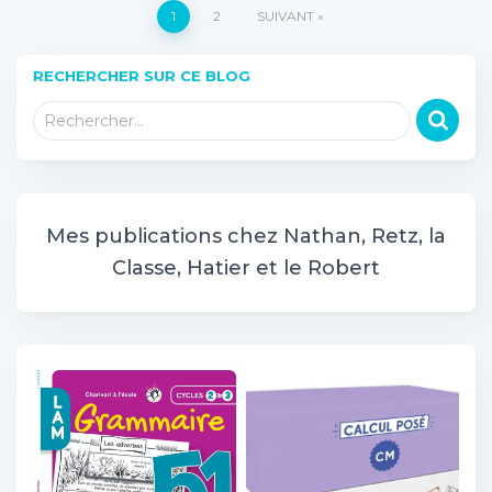
Pagination
1
2
SUIVANT
des
RECHERCHER SUR CE BLOG
R
publications
Rechercher…
e
c
h
e
r
Mes publications chez Nathan, Retz, la
c
Classe, Hatier et le Robert
h
e
r
: