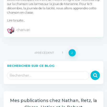
sur la chanson Les larmes sur la joue de Marianne. Pour le 9
décembre, la journée de la laïcité, nous allons apprendre cette
chanson en classe.
Lire la suite…
charivari
Pagination
PRÉCÉDENT
1
2
des
RECHERCHER SUR CE BLOG
R
publications
Rechercher…
e
c
h
e
r
Mes publications chez Nathan, Retz, la
c