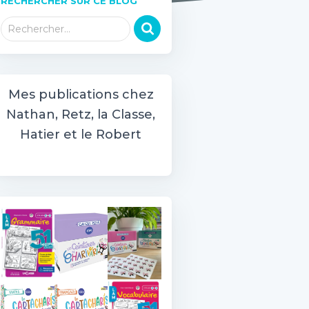
RECHERCHER SUR CE BLOG
R
Rechercher…
e
c
h
e
Mes publications chez
r
Nathan, Retz, la Classe,
c
h
Hatier et le Robert
e
r
: