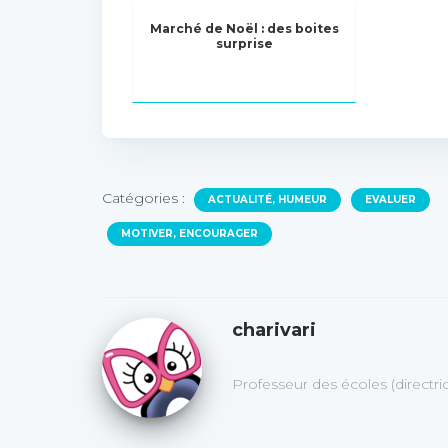
Marché de Noël : des boites
surprise
Catégories :
ACTUALITÉ, HUMEUR
EVALUER
MOTIVER, ENCOURAGER
charivari
Professeur des écoles (directr