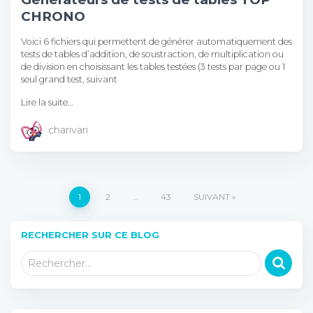
CHRONO
Voici 6 fichiers qui permettent de générer automatiquement des
tests de tables d’addition, de soustraction, de multiplication ou
de division en choisissant les tables testées (3 tests par page ou 1
seul grand test, suivant
Lire la suite…
charivari
Pagination
1
2
…
43
SUIVANT
des
RECHERCHER SUR CE BLOG
R
publications
Rechercher…
e
c
h