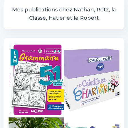
e
r
Mes publications chez Nathan, Retz, la
c
Classe, Hatier et le Robert
h
e
r
: