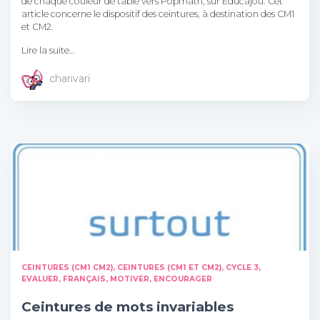
de chaque couleur de table vers Popmath, sur Educajou. Cet
article concerne le dispositif des ceintures, à destination des CM1
et CM2.
Lire la suite…
charivari
CEINTURES (CM1 CM2)
CEINTURES (CM1 ET CM2)
CYCLE 3
EVALUER
FRANÇAIS
MOTIVER, ENCOURAGER
Ceintures de mots invariables