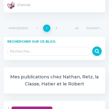
charivari
Pagination
PRÉCÉDENT
1
2
3
…
43
SUIVANT
des
RECHERCHER SUR CE BLOG
R
publications
Rechercher…
e
c
h
e
r
Mes publications chez Nathan, Retz, la
c
Classe, Hatier et le Robert
h
e
r
: