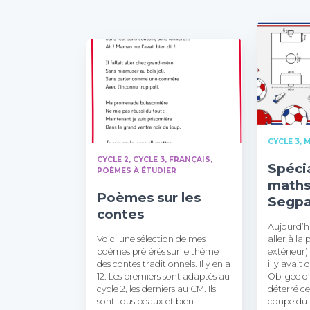
CYCLE 3
M
CYCLE 2
CYCLE 3
FRANÇAIS
Spécia
POÈMES À ÉTUDIER
maths
Poèmes sur les
Segpa
contes
Aujourd’hu
Voici une sélection de mes
aller à la 
poèmes préférés sur le thème
extérieur
des contes traditionnels. Il y en a
il y avait 
12. Les premiers sont adaptés au
Obligée d’
cycle 2, les derniers au CM. Ils
déterré ce
sont tous beaux et bien
coupe du 