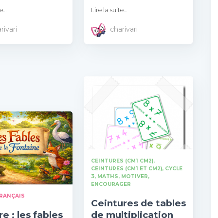
te…
Lire la suite…
rivari
charivari
CEINTURES (CM1 CM2)
CEINTURES (CM1 ET CM2)
CYCLE
3
MATHS
MOTIVER,
ENCOURAGER
RANÇAIS
Ceintures de tables
e : les fables
de multiplication