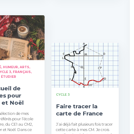
É, HUMEUR
ARTS
YCLE 3
FRANÇAIS
 ÉTUDIER
ueil de
s pour
CYCLE 3
r et Noël
Faire tracer la
carte de France
sélection de mes
éférés pour l’école
re, du CE1 au CM2,
J’ai déjà fait plusieurs fois tracer
er et Noël. Dans ce
cette carte à mes CM. Je crois