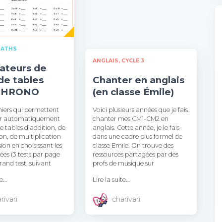
ATHS
ANGLAIS
CYCLE 3
ateurs de
de tables
Chanter en anglais
CHRONO
(en classe Émile)
chiers qui permettent
Voici plusieurs années que je fais
er automatiquement
chanter mes CM1-CM2 en
de tables d’addition, de
anglais. Cette année, je le fais
on, de multiplication
dans une cadre plus formel de
sion en choisissant les
classe Emile. On trouve des
tées (3 tests par page
ressources partagées par des
grand test, suivant
profs de musique sur
te…
Lire la suite…
rivari
charivari