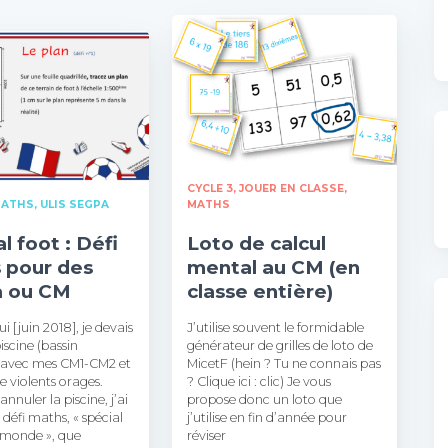
CYCLE 3
JOUER EN CLASSE
ATHS
ULIS SEGPA
MATHS
l foot : Défi
Loto de calcul
 pour des
mental au CM (en
 ou CM
classe entière)
i [juin 2018], je devais
J’utilise souvent le formidable
piscine (bassin
générateur de grilles de loto de
) avec mes CM1-CM2 et
MicetF (hein ? Tu ne connais pas
de violents orages.
? Clique ici : clic) Je vous
annuler la piscine, j’ai
propose donc un loto que
 défi maths, « spécial
j’utilise en fin d’année pour
monde », que
réviser