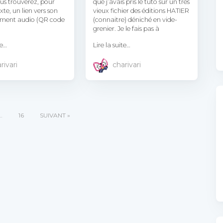
ous trouverez, pour
que j’avais pris le tuto sur un très
te, un lien vers son
vieux fichier des éditions HATIER
ement audio (QR code
(connaitre) déniché en vide-
grenier. Je le fais pas à
te…
Lire la suite…
rivari
charivari
…
16
SUIVANT