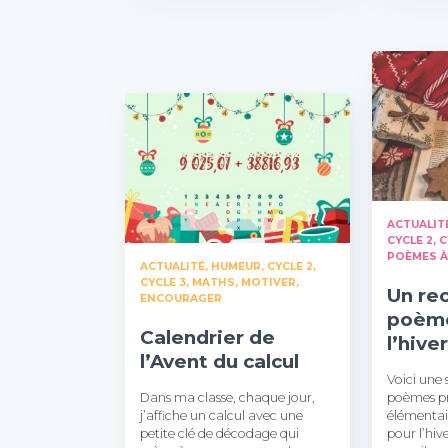
ACTUALIT
CYCLE 2
C
POÈMES À
ACTUALITÉ, HUMEUR
CYCLE 2
CYCLE 3
MATHS
MOTIVER,
Un rec
ENCOURAGER
poème
Calendrier de
l’hive
l’Avent du calcul
Voici une 
Dans ma classe, chaque jour,
poèmes pr
j’affiche un calcul avec une
élémentai
petite clé de décodage qui
pour l’hiv