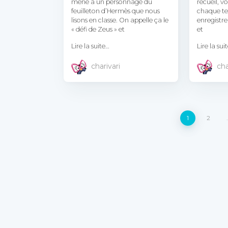
mène à un personnage du
recueil, v
feuilleton d’Hermès que nous
chaque tex
lisons en classe. On appelle ça le
enregistr
« défi de Zeus » et
et
Lire la suite…
Lire la sui
charivari
cha
Pagination
1
2
des
publications