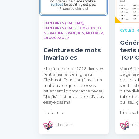
CEINTURES (CM1 CM2)
CEINTURES (CM1 ET CM2)
CYCLE
CYCLE 3
M
3
EVALUER
FRANÇAIS
MOTIVER,
ENCOURAGER
Génér
Ceintures de mots
tests 
invariables
TOP 
Mise à jour de jan 2026 : lien vers
Voici 6 fi
l’entrainement en ligne sur
de génér
Flashmot (Educajou) J’avais un
des tests 
mal fou à ce que mes élèves
soustracti
retiennent l’orthographe de ces
ou de divi
*$#@& mots invariables. J’avais
tables tes
essayé pas mal
ou 1 seul 
Lire la suite…
Lire la sui
charivari
cha