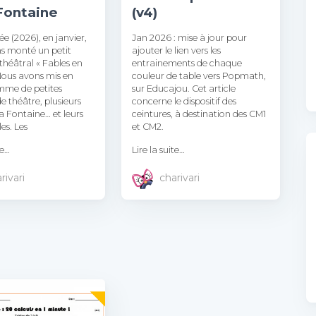
 Fontaine
(v4)
e (2026), en janvier,
Jan 2026 : mise à jour pour
s monté un petit
ajouter le lien vers les
théâtral « Fables en
entrainements de chaque
 Nous avons mis en
couleur de table vers Popmath,
mme de petites
sur Educajou. Cet article
e théâtre, plusieurs
concerne le dispositif des
la Fontaine… et leurs
ceintures, à destination des CM1
es. Les
et CM2.
te…
Lire la suite…
rivari
charivari