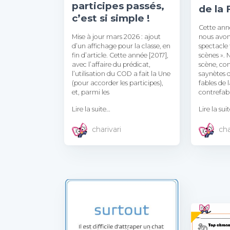
participes passés,
de la
c’est si simple !
Cette anné
Mise à jour mars 2026 : ajout
nous avon
d’un affichage pour la classe, en
spectacle 
fin d’article. Cette année [2017],
scènes ».
avec l’affaire du prédicat,
scène, co
l’utilisation du COD a fait la Une
saynètes d
(pour accorder les participes),
fables de 
et, parmi les
contrefabl
Lire la suite…
Lire la sui
charivari
cha