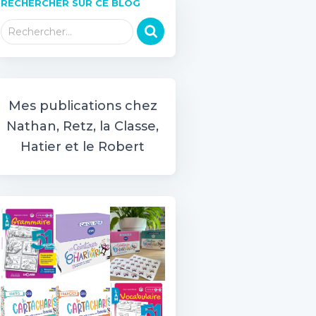
RECHERCHER SUR CE BLOG
R
Rechercher…
e
c
h
e
r
Mes publications chez
c
Nathan, Retz, la Classe,
h
Hatier et le Robert
e
r
: