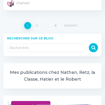
charivari
Pagination
1
2
…
8
SUIVANT
des
RECHERCHER SUR CE BLOG
R
publications
Rechercher…
e
c
h
e
r
Mes publications chez Nathan, Retz, la
c
Classe, Hatier et le Robert
h
e
r
: