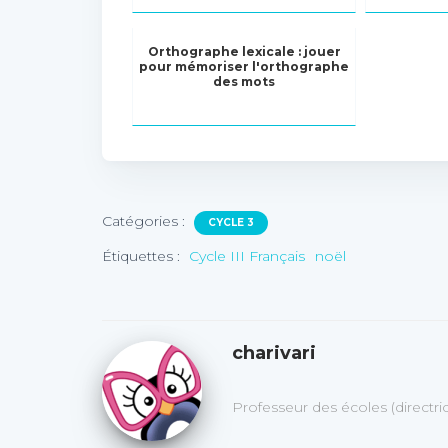
Orthographe lexicale : jouer
pour mémoriser l'orthographe
des mots
Catégories :
CYCLE 3
Étiquettes :
Cycle III Français
noël
charivari
Professeur des écoles (directr