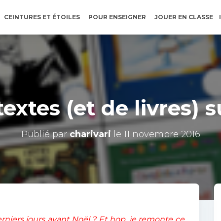
CEINTURES ET ÉTOILES
POUR ENSEIGNER
JOUER EN CLASSE
textes (et de livres) 
Publié par
charivari
le
11 novembre 2016
rniers jours avant Noël ? Et hop, je remonte ce