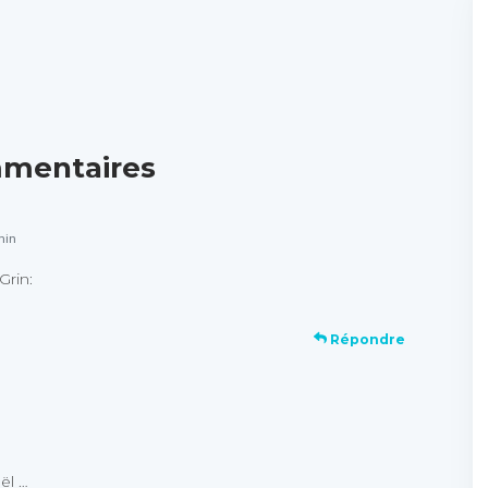
mentaires
min
Grin:
Répondre
ël …