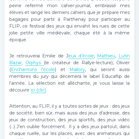
peine refermé mon cahier-journal, embrassé mes
élèves et rangé les derniers cahiers que je prépare mes
bagages pour partir à Parthenay pour participer au
FLIP, ce festival des jeux qui envahit les rues de cette
jolie petite ville médiévale, chaque été à la même
époque.
Je retrouverai Emilie de J
eux d’école
,
Mathieu
,
Lutin
Bazar
,
Orphys
(le créateur de Rallye-lecture), Olivier
(
Enchantons l’école
) et
Mallory
, qui seront aussi
membres du jury qui décernera le label Educaflip de
l’année. La sélection est alléchante, je vous laisse la
découvrir
ici (clic)
.
Attention, au FLIP, il y a toutes sortes de jeux : des jeux
de société, bien sûr, mais aussi des jeux d’adresse, des
jeux de construction, des jeux sportifs, des jeux vidéo
(…) J’en oublie forcément. Il y a des jeux partout, dans
chaque ruelle, sur les places, avec des animateurs qui