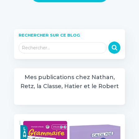
RECHERCHER SUR CE BLOG
R
Rechercher…
e
c
h
e
Mes publications chez Nathan,
r
Retz, la Classe, Hatier et le Robert
c
h
e
r
: