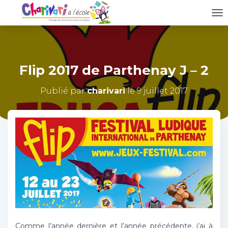
D
É
P
L
I
Flip 2017 de Parthenay J – 2
E
R
L
Publié par
charivari
le
9 juillet 2017
A
N
A
V
I
G
A
T
I
O
N
Comme l’année dernière et l’année précédente, j’ai à