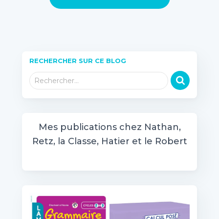
RECHERCHER SUR CE BLOG
R
Rechercher…
e
c
h
e
Mes publications chez Nathan,
r
Retz, la Classe, Hatier et le Robert
c
h
e
r
: