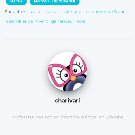
MATHS
MOTIVER, ENCOURAGER
Étiquettes :
calcul
calculs
calendrier
calendrier de l'avant
calendrier de l'Avent
générateur
noël
charivari
Professeur des écoles (directrice d'école) en Sologne