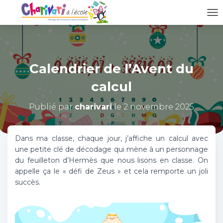
D
É
P
L
I
Calendrier de l’Avent du
E
R
calcul
L
A
N
Publié par
charivari
le
2 novembre 2025
A
V
I
Dans ma classe, chaque jour, j’affiche un calcul avec
G
une petite clé de décodage qui mène à un personnage
A
du feuilleton d’Hermès que nous lisons en classe. On
T
appelle ça le « défi de Zeus » et cela remporte un joli
I
O
succès.
N