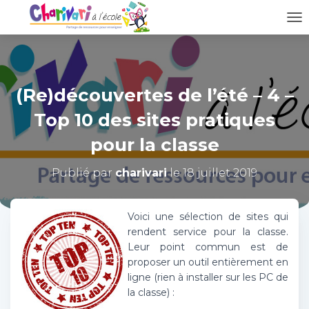
D
É
P
L
I
(Re)découvertes de l’été – 4 –
E
R
Top 10 des sites pratiques
L
A
pour la classe
N
A
Publié par
charivari
le
18 juillet 2019
V
I
G
A
Voici une sélection de sites qui
T
rendent service pour la classe.
I
Leur point commun est de
O
proposer un outil entièrement en
N
ligne (rien à installer sur les PC de
la classe) :