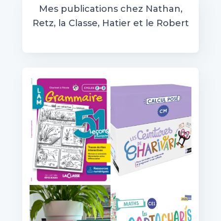
e
Mes publications chez Nathan,
r
Retz, la Classe, Hatier et le Robert
c
h
e
r
: