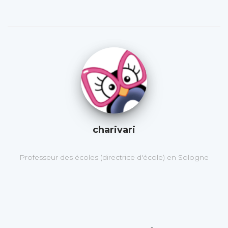
charivari
Professeur des écoles (directrice d'école) en Sologne