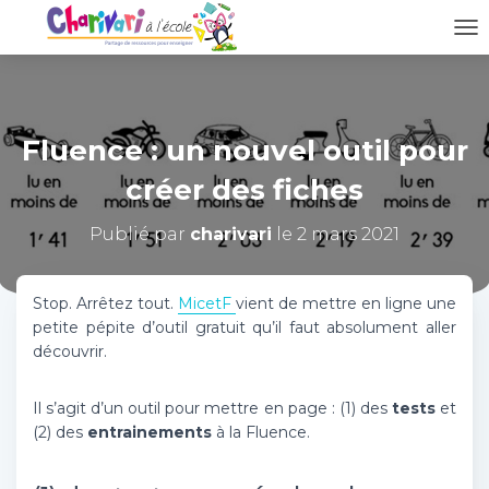
D
É
P
L
I
Fluence : un nouvel outil pour
E
R
créer des fiches
L
A
N
Publié par
charivari
le
2 mars 2021
A
V
I
Stop. Arrêtez tout.
MicetF
vient de mettre en ligne une
G
petite pépite d’outil gratuit qu’il faut absolument aller
A
découvrir.
T
I
O
Il s’agit d’un outil pour mettre en page : (1) des
tests
et
N
(2) des
entrainements
à la Fluence.