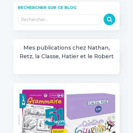
RECHERCHER SUR CE BLOG
R
Rechercher…
e
c
h
e
Mes publications chez Nathan,
r
Retz, la Classe, Hatier et le Robert
c
h
e
r
: