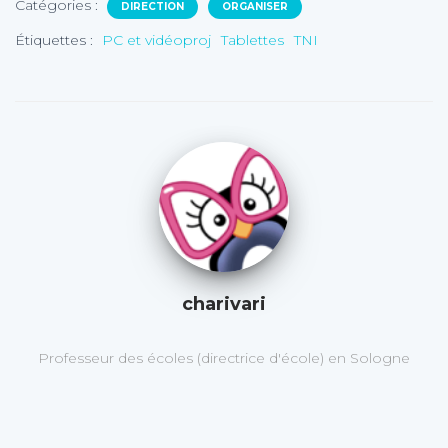
Catégories :
DIRECTION
ORGANISER
Étiquettes :
PC et vidéoproj
Tablettes
TNI
charivari
Professeur des écoles (directrice d'école) en Sologne