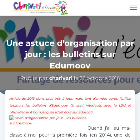
D
É
P
L
I
Une astuce d’organisation par
E
R
jour : les bulletins sur
L
A
Edumoov
N
A
Publié par
charivari
le
26 octobre 2016
V
I
G
A
Article de 2015 donc plus très à jour, mais, tant d’années après, j’utilise
T
toujours les bulletins d’Edumoov. Ils sont interfacés avec le LSU et
I
officiellement homologués (c’est écrit sur Eduscol)
O
N
Quand j’ai eu ma-
classe-à-moi pour la première fois (en 2014), une de