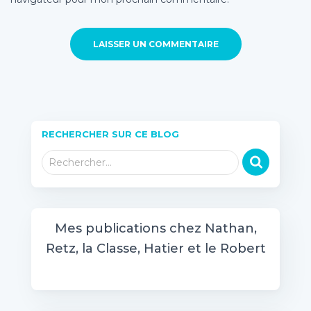
RECHERCHER SUR CE BLOG
R
Rechercher…
e
c
h
e
Mes publications chez Nathan,
r
Retz, la Classe, Hatier et le Robert
c
h
e
r