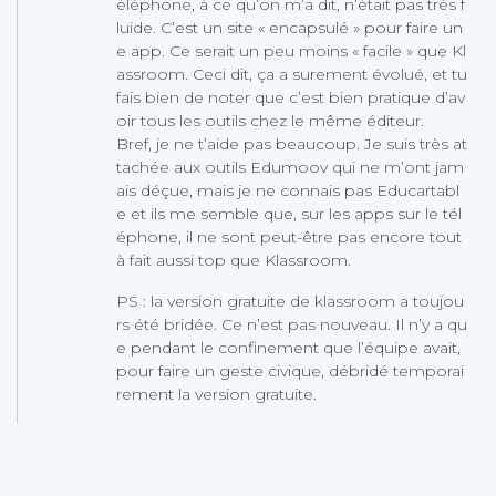
éléphone, à ce qu’on m’a dit, n’était pas très f
luide. C’est un site « encapsulé » pour faire un
e app. Ce serait un peu moins « facile » que Kl
assroom. Ceci dit, ça a surement évolué, et tu
fais bien de noter que c’est bien pratique d’av
oir tous les outils chez le même éditeur.
Bref, je ne t’aide pas beaucoup. Je suis très at
tachée aux outils Edumoov qui ne m’ont jam
ais déçue, mais je ne connais pas Educartabl
e et ils me semble que, sur les apps sur le tél
éphone, il ne sont peut-être pas encore tout
à fait aussi top que Klassroom.
PS : la version gratuite de klassroom a toujou
rs été bridée. Ce n’est pas nouveau. Il n’y a qu
e pendant le confinement que l’équipe avait,
pour faire un geste civique, débridé temporai
rement la version gratuite.