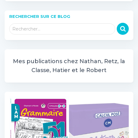
RECHERCHER SUR CE BLOG
R
Rechercher…
e
c
h
e
r
Mes publications chez Nathan, Retz, la
c
Classe, Hatier et le Robert
h
e
r
: