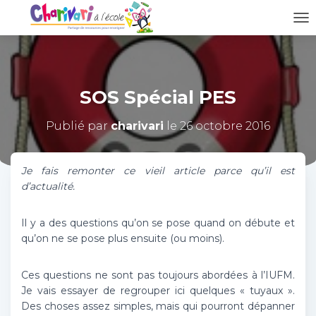
D
É
P
L
I
SOS Spécial PES
E
R
L
Publié par
charivari
le
26 octobre 2016
A
N
A
Je fais remonter ce vieil article parce qu’il est
V
d’actualité.
I
G
A
Il y a des questions qu’on se pose quand on débute et
T
qu’on ne se pose plus ensuite (ou moins).
I
O
N
Ces questions ne sont pas toujours abordées à l’IUFM.
Je vais essayer de regrouper ici quelques « tuyaux ».
Des choses assez simples, mais qui pourront dépanner