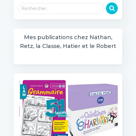
R
Rechercher…
e
c
h
e
Mes publications chez Nathan,
r
Retz, la Classe, Hatier et le Robert
c
h
e
r
: