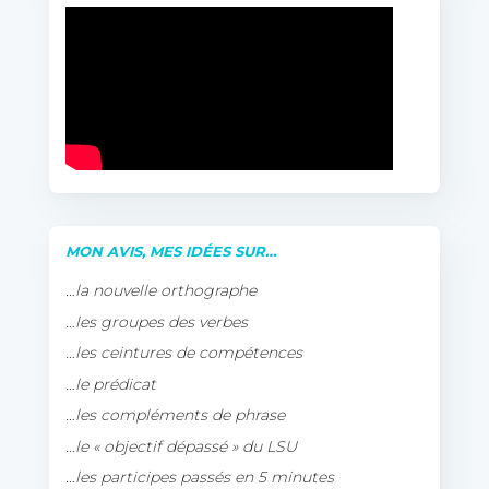
MON AVIS, MES IDÉES SUR…
…la nouvelle orthographe
…les groupes des verbes
…les ceintures de compétences
…le prédicat
…les compléments de phrase
…le « objectif dépassé » du LSU
…les participes passés en 5 minutes