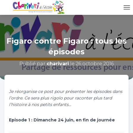
D
É
P
L
I
Figaro contre Figaro : tous les
E
R
épisodes
L
A
N
Publié par
charivari
le
26 octobre 2016
A
V
I
G
Je réorganise ce post pour présenter les épisodes dans
A
T
l’ordre. Ce sera plus rigolo pour raconter plus tard
I
l’histoire à nos petits enfants…
O
N
Episode 1 : Dimanche 24 juin, en fin de journée