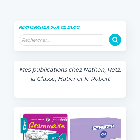
RECHERCHER SUR CE BLOG
R
Rechercher…
e
c
h
e
Mes publications chez Nathan, Retz,
r
la Classe, Hatier et le Robert
c
h
e
r
: