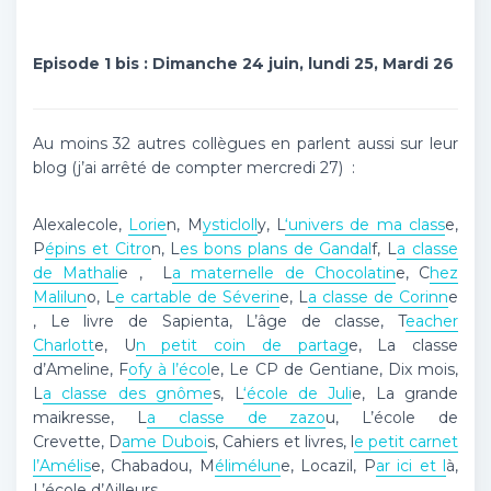
Episode 1 bis : Dimanche 24 juin, lundi 25, Mardi 26
Au moins 32 autres collègues en parlent aussi sur leur
blog (j’ai arrêté de compter mercredi 27) :
Alexalecole,
Lorie
n, M
ysticloll
y, L
‘univers de ma class
e,
P
épins et Citro
n, L
es bons plans de Gandal
f, L
a classe
de Mathali
e , L
a maternelle de Chocolatin
e, C
hez
Malilun
o, L
e cartable de Séverin
e, L
a classe de Corinn
e
, Le livre de Sapienta, L’âge de classe, T
eacher
Charlott
e, U
n petit coin de partag
e, La classe
d’Ameline, F
ofy à l’écol
e, Le CP de Gentiane, Dix mois,
L
a classe des gnôme
s, L
‘école de Juli
e, La grande
maikresse, L
a classe de zazo
u, L’école de
Crevette, D
ame Duboi
s, Cahiers et livres, l
e petit carnet
l’Amélis
e, Chabadou, M
élimélun
e, Locazil, P
ar ici et l
à,
L’école d’Ailleurs