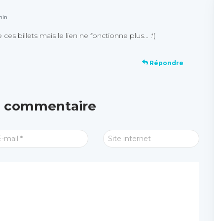
min
ces billets mais le lien ne fonctionne plus… :'(
Répondre
n commentaire
E-mail
*
Site internet