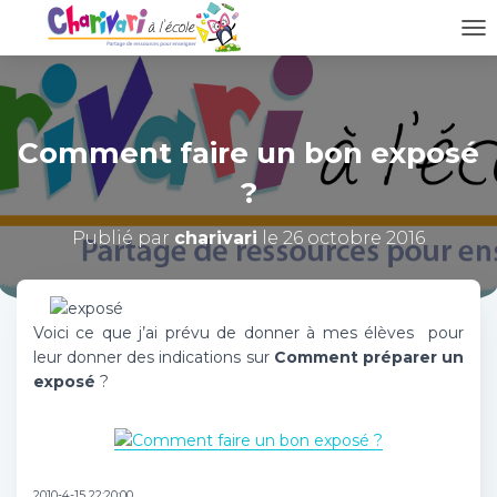
D
É
P
L
I
Comment faire un bon exposé
E
R
?
L
A
N
Publié par
charivari
le
26 octobre 2016
A
V
I
G
Voici ce que j’ai prévu de donner à mes élèves pour
A
leur donner des indications sur
Comment préparer un
T
exposé
?
I
O
N
2010-4-15 22:20:00