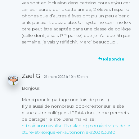
ves sont en inclusion dans certains cours et/ou cer
taines heures, donc cette année, 2 élèves hispano
phones que d’autres élèves ont pu un peu aider c
ar ils parlaient aussi arabe. Un système comme le v
otre peut être adaptée dans une classe de collège
(celle dont je suis PP par ex) que je n’ai que 4h par
semaine, je vais y réfléchir. Merci beaucoup !
Répondre
Zael G
· 21 mars 2022 à 10 h 50 min
Bonjour,
Merci pour le partage une fois de plus : )
Il y a aussi de nombreux bookcreator sur le site
d’une autre collègue UPEAA dont je me permets
de partager le site Dans ma valise :
http://dansmavalise-fls.eklablog.com/activites-de-le
cture-et-lexique-en-autonomie-a203153380
.