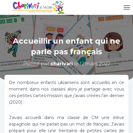
D
É
P
L
I
Accueillir un enfant qui ne
E
R
parle pas français
L
A
N
Publié par
charivari
le
12 mars 2022
A
V
I
De nombreux enfants ukrainiens sont accueillis en ce
G
moment dans nos classes alors je partage avec vous
A
ces petites cartes-mission que j’avais créées l’an dernier
T
(2020) :
I
O
N
J’avais accueilli dans ma classe de CM une élève
espagnole qui ne parlait pas un mot de français. J’avais
préparé pour elle une trentaine de petites cartes de