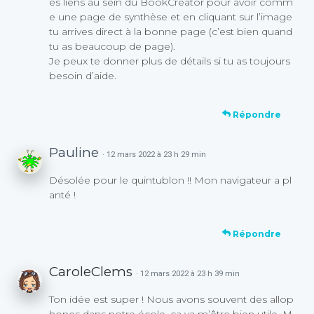
es liens au sein du BookCreator pour avoir comm
e une page de synthèse et en cliquant sur l’image
tu arrives direct à la bonne page (c’est bien quand
tu as beaucoup de page).
Je peux te donner plus de détails si tu as toujours
besoin d’aide.
Répondre
Pauline
· 12 mars 2022 à 23 h 29 min
Désolée pour le quintublon !! Mon navigateur a pl
anté !
Répondre
CaroleClems
· 12 mars 2022 à 23 h 39 min
Ton idée est super ! Nous avons souvent des allop
hones dans notre école, ça va m’être bien utile. M