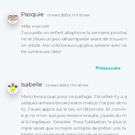
Pasquie
· 12 mars 2022 à 17 h 52 min
Mille mercis!!!
J’accueille un enfant allophone la semaine prochai
ne et j’étais un peu désemparée avant de trouver t
on article. Me voilà beaucoup plus sereine avec ce
tte lumineuse idée!
Répondre
Isabelle
· 12 mars 2022 à 19 h 00 min
Merci beaucoup pour ce partage. J’ai utilisé il y a q
uelques annees bookcreator mais je n’ai pas de tu
to. J’avais appris sur le tas, en tâtonnant. Et comm
e je ne m’en suis pas resservi ensuite, j’aurais du m
al à t’expliquer. Désolée. Pour l’utilisation, le plus si
mple serait que la mairie accepte de prêter une ta
blette qui naviguerait entre l’école et la maison.