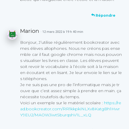
Répondre
Marion
· 12 mars 2022 à 19 h 40 min
Bonjour, J’utilise régulièrement bookcreator avec
mes élèves allophones. Nous ne créons pas ense
mble car il faut google chrome mais nous pouvon
s visualiser les livres en classe. Les élèves peuvent
soit revoir le vocabulaire à l’école soit à la maison
en écoutant et en lisant. Je leur envoie le lien sur le
s téléphones.
Je ne suis pas une pro de l’informatique mais je tr
ouve que c’est assez simple à prendre en main. ça
nécessite toutefois du temps.
Voici un exemple sur le matériel scolaire :
https://re
ad.bookcreator.com/RR1kkpkiNLXv8KatgBh1Hwr
Y9EU2/MAOWJiwtSburqshV1L_xLQ