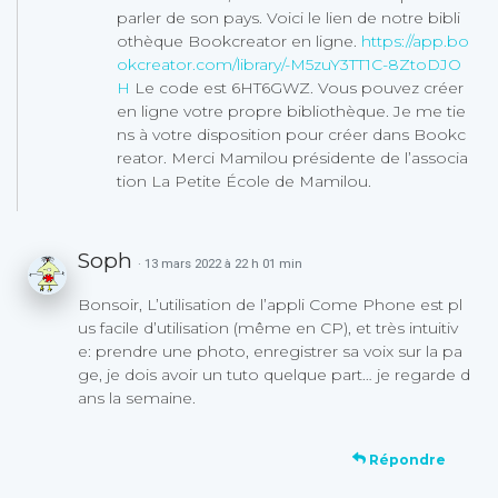
parler de son pays. Voici le lien de notre bibli
othèque Bookcreator en ligne.
https://app.bo
okcreator.com/library/-M5zuY3TT1C-8ZtoDJO
H
Le code est 6HT6GWZ. Vous pouvez créer
en ligne votre propre bibliothèque. Je me tie
ns à votre disposition pour créer dans Bookc
reator. Merci Mamilou présidente de l’associa
tion La Petite École de Mamilou.
Soph
· 13 mars 2022 à 22 h 01 min
Bonsoir, L’utilisation de l’appli Come Phone est pl
us facile d’utilisation (même en CP), et très intuitiv
e: prendre une photo, enregistrer sa voix sur la pa
ge, je dois avoir un tuto quelque part… je regarde d
ans la semaine.
Répondre