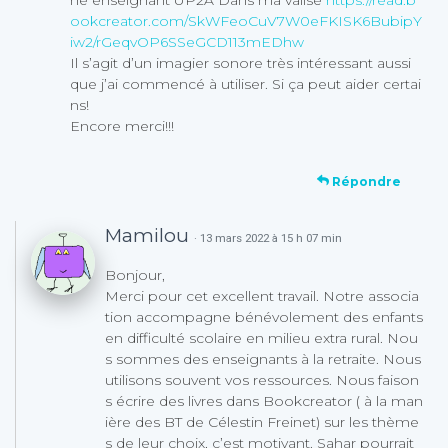
ookcreator.com/SkWFeoCuV7W0eFKISK6BubipY
iw2/rGeqvOP6SSeGCD113mEDhw
Il s’agit d’un imagier sonore très intéressant aussi
que j’ai commencé à utiliser. Si ça peut aider certai
ns!
Encore merci!!!
Répondre
Mamilou
· 13 mars 2022 à 15 h 07 min
Bonjour,
Merci pour cet excellent travail. Notre associa
tion accompagne bénévolement des enfants
en difficulté scolaire en milieu extra rural. Nou
s sommes des enseignants à la retraite. Nous
utilisons souvent vos ressources. Nous faison
s écrire des livres dans Bookcreator ( à la man
ière des BT de Célestin Freinet) sur les thème
s de leur choix, c’est motivant. Sahar pourrait