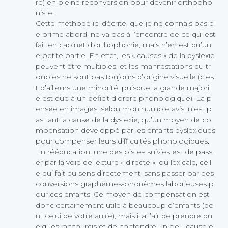
re) en pleine reconversion pour devenir orthopho
niste.
Cette méthode ici décrite, que je ne connais pas d
e prime abord, ne va pas à l’encontre de ce qui est
fait en cabinet d’orthophonie, mais n’en est qu’un
e petite partie. En effet, les « causes » de la dyslexie
peuvent être multiples, et les manifestations du tr
oubles ne sont pas toujours d’origine visuelle (c’es
t d’ailleurs une minorité, puisque la grande majorit
é est due à un déficit d’ordre phonologique). La p
ensée en images, selon mon humble avis, n’est p
as tant la cause de la dyslexie, qu’un moyen de co
mpensation développé par les enfants dyslexiques
pour compenser leurs difficultés phonologiques.
En rééducation, une des pistes suivies est de pass
er par la voie de lecture « directe », ou lexicale, cell
e qui fait du sens directement, sans passer par des
conversions graphèmes-phonèmes laborieuses p
our ces enfants. Ce moyen de compensation est
donc certainement utile à beaucoup d’enfants (do
nt celui de votre amie), mais il a l’air de prendre qu
elques raccourcis et de confondre un peu cause e