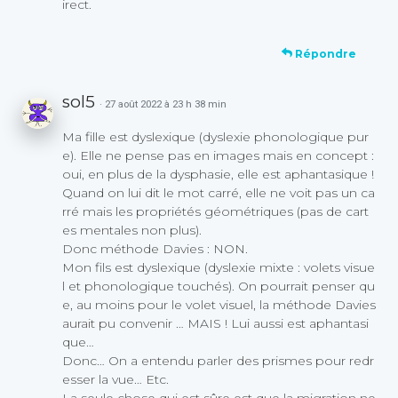
irect.
Répondre
sol5
· 27 août 2022 à 23 h 38 min
Ma fille est dyslexique (dyslexie phonologique pur
e). Elle ne pense pas en images mais en concept :
oui, en plus de la dysphasie, elle est aphantasique !
Quand on lui dit le mot carré, elle ne voit pas un ca
rré mais les propriétés géométriques (pas de cart
es mentales non plus).
Donc méthode Davies : NON.
Mon fils est dyslexique (dyslexie mixte : volets visue
l et phonologique touchés). On pourrait penser qu
e, au moins pour le volet visuel, la méthode Davies
aurait pu convenir … MAIS ! Lui aussi est aphantasi
que…
Donc… On a entendu parler des prismes pour redr
esser la vue… Etc.