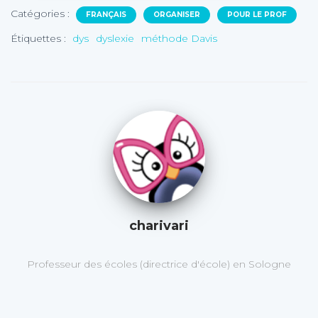
Catégories :
FRANÇAIS
ORGANISER
POUR LE PROF
Étiquettes :
dys
dyslexie
méthode Davis
charivari
Professeur des écoles (directrice d'école) en Sologne