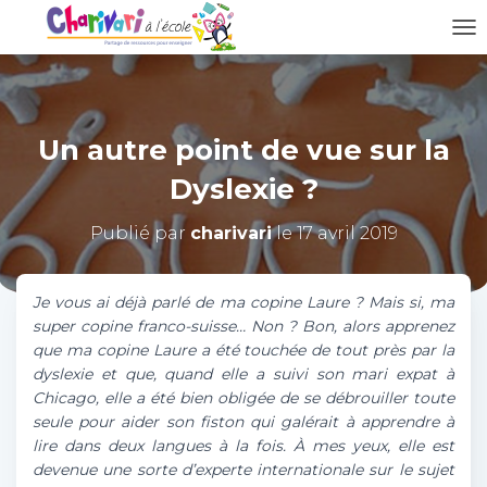
D
É
P
L
I
Un autre point de vue sur la
E
R
Dyslexie ?
L
A
N
Publié par
charivari
le
17 avril 2019
A
V
I
Je vous ai déjà parlé de ma copine Laure ? Mais si, ma
G
super copine franco-suisse… Non ? Bon, alors apprenez
A
que ma copine Laure a été touchée de tout près par la
T
dyslexie et que, quand elle a suivi son mari expat à
I
O
Chicago, elle a été bien obligée de se débrouiller toute
N
seule pour aider son fiston qui galérait à apprendre à
lire dans deux langues à la fois. À mes yeux, elle est
devenue une sorte d’experte internationale sur le sujet