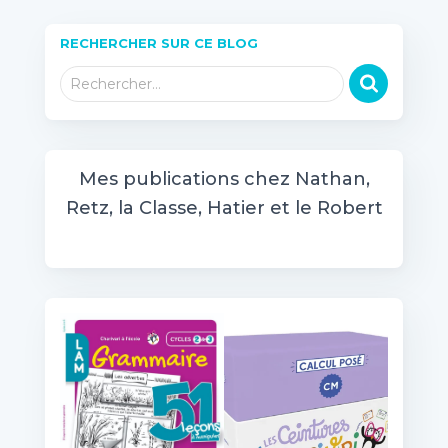
RECHERCHER SUR CE BLOG
R
Rechercher…
e
c
h
e
Mes publications chez Nathan,
r
Retz, la Classe, Hatier et le Robert
c
h
e
r
: