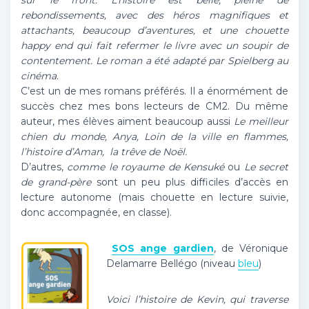
sur le front. L’histoire est belle, pleine de
rebondissements, avec des héros magnifiques et
attachants, beaucoup d’aventures, et une chouette
happy end qui fait refermer le livre avec un soupir de
contentement. Le roman a été adapté par Spielberg au
cinéma.
C’est un de mes romans préférés. Il a énormément de
succès chez mes bons lecteurs de CM2. Du même
auteur, mes élèves aiment beaucoup aussi
Le meilleur
chien du monde, Anya, Loin de la ville en flammes,
l’histoire d’Aman, la trêve de Noël.
D’autres,
comme le royaume de Kensuké
ou
Le secret
de grand-père
sont un peu plus difficiles d’accès en
lecture autonome (mais chouette en lecture suivie,
donc accompagnée, en classe).
SOS ange gardien
, de Véronique
Delamarre Bellégo (niveau
bleu
)
Voici l’histoire de Kevin, qui traverse