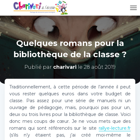
D
É
P
L
I
Quelques romans pour la
E
R
bibliothèque de la classe ?
L
A
N
Publié par
charivari
le
28 août 2019
A
V
I
Traditionnellement, à cette période de l’année il peut
G
vous rester quelques euros dans votre budget de
A
classe. Pas assez pour une série de manuels ni un
T
ouvrage de pédagogie, mais, pourquoi pas pour un,
I
O
deux ou trois livres pour la bibliothèque de classe. Voici
N
donc mes coups de cœur. Je ne vous mets que des
romans qui sont référencés sur le site
rallye-lecture.fr
(s’ils n’y étaient pas, j’ai créé moi-même le