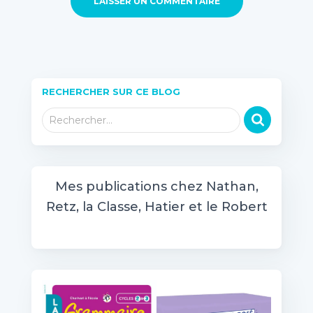
RECHERCHER SUR CE BLOG
R
Rechercher…
e
c
h
e
Mes publications chez Nathan,
r
Retz, la Classe, Hatier et le Robert
c
h
e
r
: