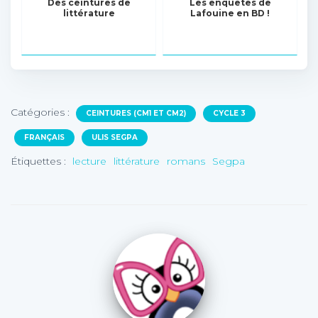
Des ceintures de
Les enquêtes de
littérature
Lafouine en BD !
Catégories :
CEINTURES (CM1 ET CM2)
CYCLE 3
FRANÇAIS
ULIS SEGPA
Étiquettes :
lecture
littérature
romans
Segpa