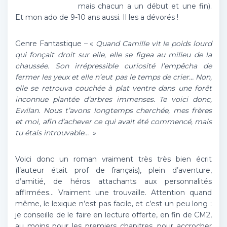
mais chacun a un début et une fin).
Et mon ado de 9-10 ans aussi. Il les a dévorés !
Genre Fantastique – «
Quand Camille vit le poids lourd
qui fonçait droit sur elle, elle se figea au milieu de la
chaussée. Son irrépressible curiosité l’empêcha de
fermer les yeux et elle n’eut pas le temps de crier… Non,
elle se retrouva couchée à plat ventre dans une forêt
inconnue plantée d’arbres immenses. Te voici donc,
Ewilan. Nous t’avons longtemps cherchée, mes frères
et moi, afin d’achever ce qui avait été commencé, mais
tu étais introuvable…
»
Voici donc un roman vraiment très très bien écrit
(l’auteur était prof de français), plein d’aventure,
d’amitié, de héros attachants aux personnalités
affirmées… Vraiment une trouvaille. Attention quand
même, le lexique n’est pas facile, et c’est un peu long :
je conseille de le faire en lecture offerte, en fin de CM2,
au moins pour les premiers chapitres, pour accrocher