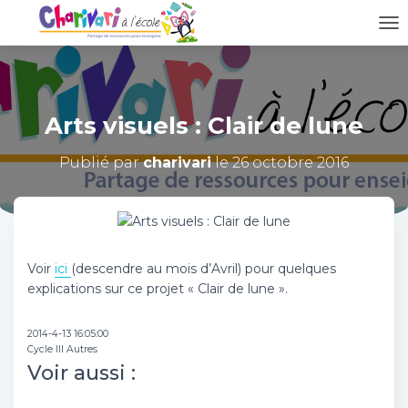
D
É
P
L
I
Arts visuels : Clair de lune
E
R
L
Publié par
charivari
le
26 octobre 2016
A
N
A
V
I
G
Voir
ici
(descendre au mois d’Avril) pour quelques
A
explications sur ce projet « Clair de lune ».
T
I
O
2014-4-13 16:05:00
N
Cycle III Autres
Voir aussi :