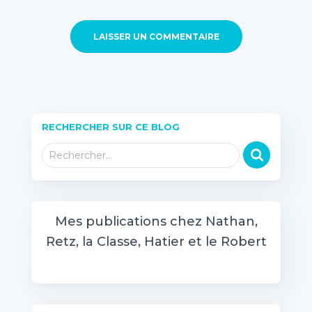
RECHERCHER SUR CE BLOG
R
Rechercher…
e
c
h
e
Mes publications chez Nathan,
r
Retz, la Classe, Hatier et le Robert
c
h
e
r