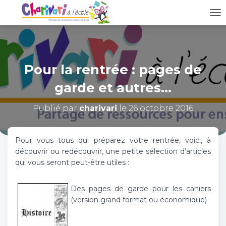
D
É
P
L
I
Pour la rentrée : pages de
E
R
garde et autres…
L
A
N
Publié par
charivari
le
26 octobre 2016
A
V
I
Pour vous tous qui préparez votre rentrée, voici, à
G
découvrir ou redécouvrir, une petite sélection d’articles
A
qui vous seront peut-être utiles :
T
I
O
Des pages de garde pour les cahiers
N
(version grand format ou économique)