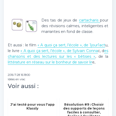
Des tas de jeux de
cartacharis
pour
des révisions calmes, inteligentes et
marrantes en fond de classe.
Et aussi : le film
« A quoi ça sert, l’école », de 1jour1act
u,
le livre
« A quoi ça sert, l’école », de Sylvain Conna
c, d
es
chansons et des lectures sur les « bêtises »
, de la
littérature en réseau sur le bonheur de savoir lir
e,
2016-7-28 16:18:00
Idées en vrac
Voir aussi :
J'ai testé pour vous l'app
Résolution #9 : Choisir
Klassly
des supports de leçons
faciles à consulter,