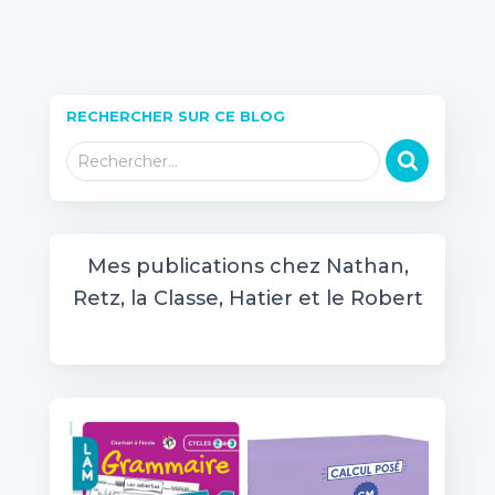
RECHERCHER SUR CE BLOG
R
Rechercher…
e
c
h
e
Mes publications chez Nathan,
r
Retz, la Classe, Hatier et le Robert
c
h
e
r
: