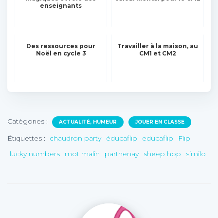
enseignants
Des ressources pour
Travailler à la maison, au
Noël en cycle 3
CM1 et CM2
Catégories :
ACTUALITÉ, HUMEUR
JOUER EN CLASSE
Étiquettes :
chaudron party
éducaflip
educaflip
Flip
lucky numbers
mot malin
parthenay
sheep hop
similo