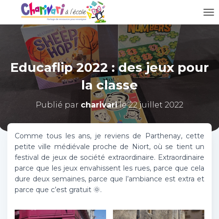
D
É
P
L
I
Educaflip 2022 : des jeux pour
E
R
la classe
L
A
N
Publié par
charivari
le
22 juillet 2022
A
V
I
Comme tous les ans, je reviens de Parthenay, cette
G
petite ville médiévale proche de Niort, où se tient un
A
festival de jeux de société extraordinaire. Extraordinaire
T
parce que les jeux envahissent les rues, parce que cela
I
O
dure deux semaines, parce que l’ambiance est extra et
N
parce que c’est gratuit 🌞.