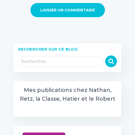
RECHERCHER SUR CE BLOG
R
Rechercher…
e
c
h
e
Mes publications chez Nathan,
r
Retz, la Classe, Hatier et le Robert
c
h
e
r
: