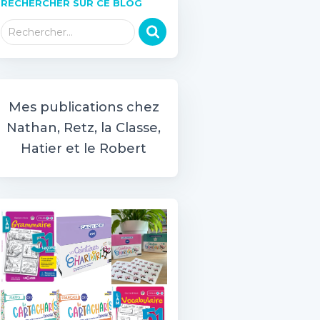
RECHERCHER SUR CE BLOG
R
Rechercher…
e
c
h
e
r
Mes publications chez
c
Nathan, Retz, la Classe,
h
Hatier et le Robert
e
r
: