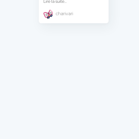
Lire la suite…
charivari