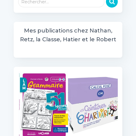
Rechercher…
e
c
h
e
Mes publications chez Nathan,
r
Retz, la Classe, Hatier et le Robert
c
h
e
r
: