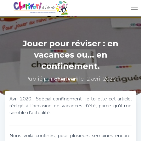
D
É
P
L
I
Jouer pour réviser : en
E
R
vacances ou… en
L
A
confinement.
N
A
Publié par
charivari
le
12 avril 2020
V
I
G
A
Avril 2020… Spécial confinement : je toilette cet article,
T
rédigé à l’occasion de vacances d’été, parce qu’il me
I
semble d’actualité.
O
N
Nous voilà confinés, pour plusieurs semaines encore.