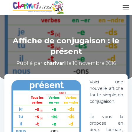
D
É
P
L
I
Affiche de conjugaison : le
E
R
présent
L
A
N
Publié par
charivari
le
10 novembre 2016
A
V
I
Voici une
G
nouvelle affiche
A
toute simple en
T
conjugaison.
I
O
N
Je vous la
propose en
deux formats,