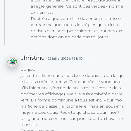
e comme craindre, joindre, résoudre suivent l
a règle générale. Ce sont des verbes « norma
ux » en -sst
Peut-être que votre fille deviendra maitresse
et réalisera que toutes les règles qu’on lui a a
pprises n’en sont pas vraiment et ont des exc
eptions dont on ne parle pas toujours.
christine
· 26 juillet 2022 à 18 h 30 min
bonjour
j’ai cette affiche dans ma classe depuis … ouh la, qu
e tu l’as créée je pense. Cette année, je voudrais q
u’ils l’aient sous forme de sous-main (j’essaie de su
pprimer les affichage). Mais je suis embêtée par le
-ent. Lla forme commune à tous est -nt. Pour mo
n affiche de classe, j’ai caché le e, mais en sous-ma
ins je ne peux pas. Peux-tu qq chose pour moi ?
Un grand merci en tout cas pour tout ton travail « k
olossal ».
Bonnes vacances