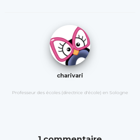
charivari
Professeur des écoles (directrice d'école) en Sologne
1 commentaire