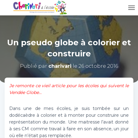
D
É
P
L
I
Un pseudo globe à colorier et
E
R
construire
L
A
N
Publié par
charivari
le
26 octobre 2016
A
V
I
Je remonte ce vieil article pour les écoles qui suivent le
G
Vendée Globe…
A
T
I
Dans une de mes écoles, je suis tombée sur un
O
dodécaèdre à colorier et à monter pour construire une
N
représentation du monde. Une maitresse l’avait donné
à ses CM comme travail à faire en son absence, un jour
où elle n’était pas remplacée.