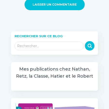
RECHERCHER SUR CE BLOG
R
Rechercher…
e
c
h
e
Mes publications chez Nathan,
r
Retz, la Classe, Hatier et le Robert
c
h
e
r
: