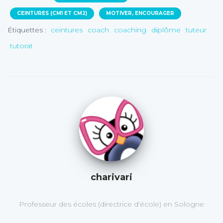
CEINTURES (CM1 ET CM2)
MOTIVER, ENCOURAGER
Étiquettes :
ceintures
coach
coaching
diplôme
tuteur
tutorat
charivari
Professeur des écoles (directrice d'école) en Sologne