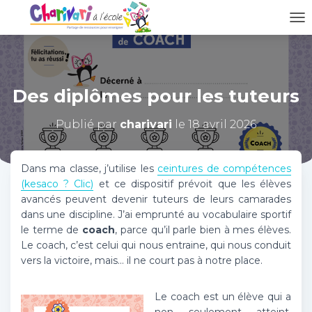
D
É
P
L
I
Des diplômes pour les tuteurs
E
R
L
Publié par
charivari
le
18 avril 2026
A
N
A
Dans ma classe, j’utilise les
ceintures de compétences
V
(kesaco ? Clic)
et ce dispositif prévoit que les élèves
I
avancés peuvent devenir tuteurs de leurs camarades
G
dans une discipline. J’ai emprunté au vocabulaire sportif
A
T
le terme de
coach
, parce qu’il parle bien à mes élèves.
I
Le coach, c’est celui qui nous entraine, qui nous conduit
O
vers la victoire, mais… il ne court pas à notre place.
N
Le coach est un élève qui a