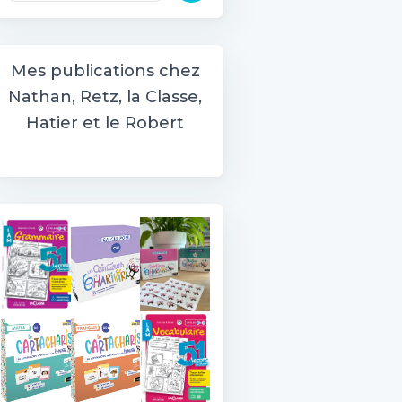
c
h
e
Mes publications chez
r
Nathan, Retz, la Classe,
c
h
Hatier et le Robert
e
r
: