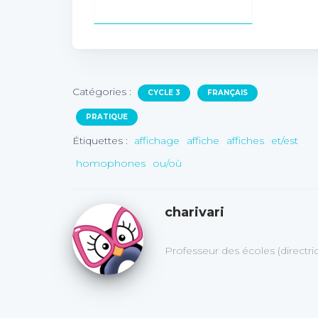
Catégories :
CYCLE 3
FRANÇAIS
PRATIQUE
Étiquettes :
affichage
affiche
affiches
et/est
homophones
ou/où
charivari
Professeur des écoles (directr