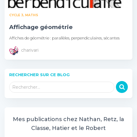
CYCLE 3
MATHS
Affichage géométrie
Affiches de géométrie : parallèles, perpendiculaires, sécantes
charivari
RECHERCHER SUR CE BLOG
R
Rechercher…
e
c
h
e
r
Mes publications chez Nathan, Retz, la
c
Classe, Hatier et le Robert
h