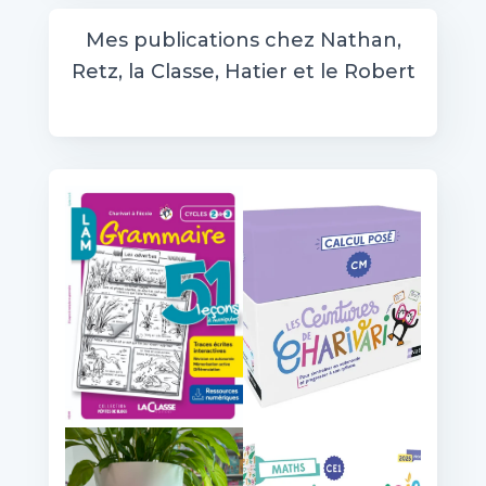
h
e
Mes publications chez Nathan,
r
Retz, la Classe, Hatier et le Robert
c
h
e
r
: