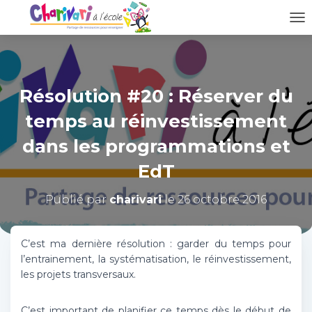
D
É
P
L
I
Résolution #20 : Réserver du
E
R
temps au réinvestissement
L
A
dans les programmations et
N
A
EdT
V
I
Publié par
charivari
le
26 octobre 2016
G
A
T
I
C’est ma dernière résolution : garder du temps pour
O
l’entrainement, la systématisation, le réinvestissement,
N
les projets transversaux.
C’est important de planifier ce temps dès le début de