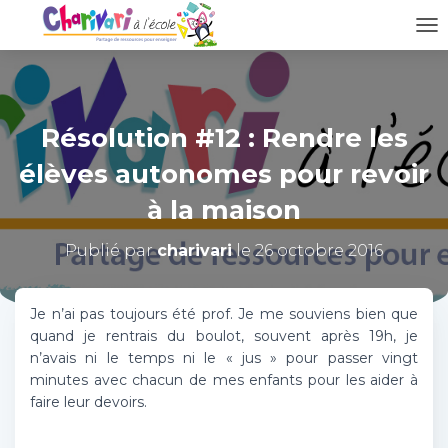
D
É
P
L
I
Résolution #12 : Rendre les
E
R
élèves autonomes pour revoir
L
A
à la maison
N
A
Publié par
charivari
le
26 octobre 2016
V
I
G
A
Je n’ai pas toujours été prof. Je me souviens bien que
T
quand je rentrais du boulot, souvent après 19h, je
I
n’avais ni le temps ni le « jus » pour passer vingt
O
minutes avec chacun de mes enfants pour les aider à
N
faire leur devoirs.