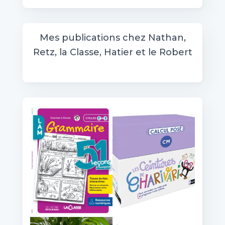
c
h
e
Mes publications chez Nathan,
r
Retz, la Classe, Hatier et le Robert
c
h
e
r
: