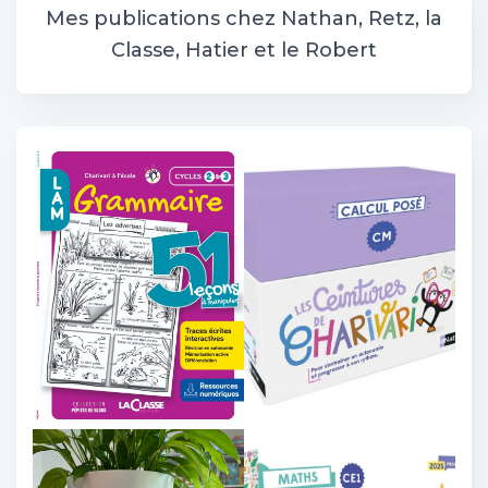
r
Mes publications chez Nathan, Retz, la
c
Classe, Hatier et le Robert
h
e
r
: