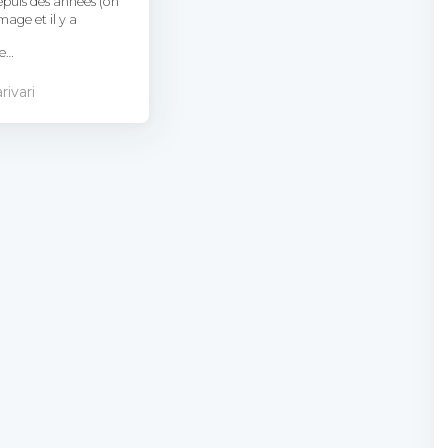
epuis des années (on
mage et il y a
te…
rivari