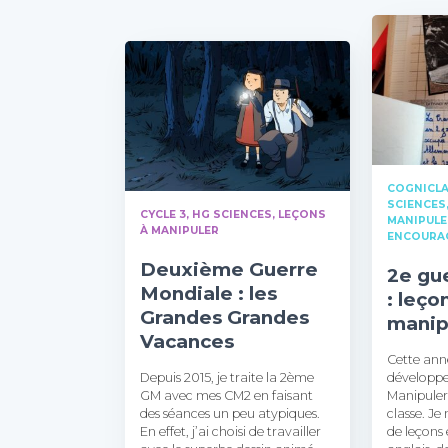
COGNICL
SCIENCES
CYCLE 3
HG SCIENCES
LEÇONS
MANIPULE
À MANIPULER
ENCOURA
Deuxième Guerre
2e gu
Mondiale : les
: leço
Grandes Grandes
manip
Vacances
Cette anné
Depuis 2015, je traite la 2ème
développe
GM avec mes CM2 en faisant
Manipuler
des séances un peu atypiques.
classe. Je
En effet, j’ai choisi de travailler
de leçons