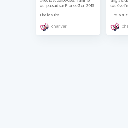
avec le superbe dessin animé
anglais, d
qui passait sur France 3 en 2015
soulève l’i
Lire la suite…
Lire la sui
charivari
cha