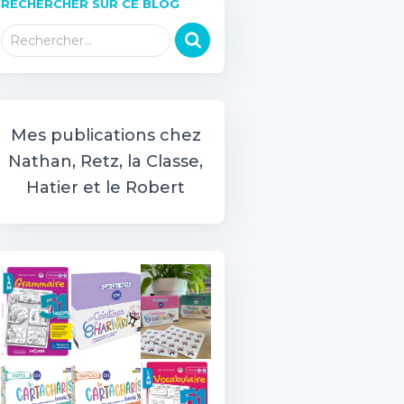
RECHERCHER SUR CE BLOG
R
Rechercher…
e
c
h
e
r
Mes publications chez
c
Nathan, Retz, la Classe,
h
Hatier et le Robert
e
r
: