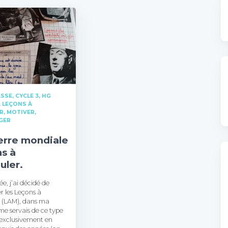
ASSE
CYCLE 3
HG
LEÇONS À
R
MOTIVER,
GER
erre mondiale
ns à
uler.
e, j’ai décidé de
r les Leçons à
 (LAM), dans ma
 me servais de ce type
 exclusivement en