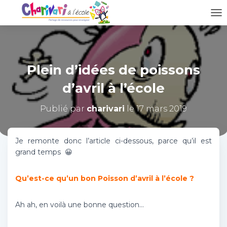
D
É
P
L
I
Plein d’idées de poissons
E
R
d’avril à l’école
L
A
N
Publié par
charivari
le
17 mars 2019
A
V
I
Je remonte donc l’article ci-dessous, parce qu’il est
G
grand temps 😀
A
T
I
Qu’est-ce qu’un bon Poisson d’avril à l’école ?
O
N
Ah ah, en voilà une bonne question…