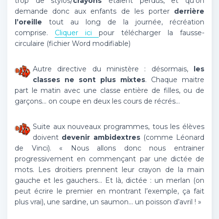
trop de stylos/
crayons
étaient perdus, et qu’on
demande donc aux enfants de les porter
derrière
l’oreille
tout au long de la journée, récréation
comprise.
Cliquer ici
pour télécharger la fausse-
circulaire (fichier Word modifiable)
Autre directive du ministère : désormais,
les
classes ne sont plus mixtes
. Chaque maitre
part le matin avec une classe entière de filles, ou de
garçons… on coupe en deux les cours de récrés…
Suite aux nouveaux programmes, tous les élèves
doivent
devenir ambidextres
(comme Léonard
de Vinci). « Nous allons donc nous entrainer
progressivement en commençant par une dictée de
mots. Les droitiers prennent leur crayon de la main
gauche et les gauchers… Et là, dictée : un merlan (on
peut écrire le premier en montrant l’exemple, ça fait
plus vrai), une sardine, un saumon… un poisson d’avril ! »