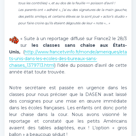
tous les contrôles) », et au dos de la feuille => poisson d’avril !
Les parents ont « adhéré », j’ai eu des signatures de la main gauche,
des petits smileys, et certains élèves se la sont joué « actor’s studio »
pour faire croire qu’ils étaient dégoutés de leur « note »… »
« Suite à un reportage diffusé sur France2 le 28/3
sur
les classes sans chaise aux États-
Unis,
(
http://www.francetvinfo.fr/monde/ameriques/eta
ts-unis-dans-les-ecoles-des-bureaux-sans-
chaises_1379713.html
) l’idée du poisson d’avril de cette
année était toute trouvée.
Notre secrétaire est passée en urgence dans les
classes pour nous préciser que la DASEN avait laissé
des consignes pour une mise en œuvre immédiate
dans les écoles françaises. Les enfants ont donc porté
leur chaise dans la cour. Nous avons visionné le
reportage et constaté que les petits Américains
avaient des tables adaptées, eux ! L’option « gros
ballon » a beaucoup séduit !