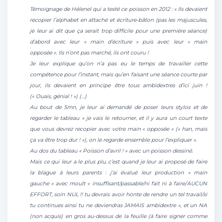
Témoignage de Hélenel qui a testé ce poisson en 2012 : « Ils devaient
recopier l’alphabet en attaché et écriture-bâton (pas les majuscules,
je leur ai dit que ça serait trop difficile pour une première séance)
d’abord avec leur « main d’écriture » puis avec leur « main
opposée ». Ils n’ont pas marché, ils ont couru !
Je leur explique qu’on n’a pas eu le temps de travailler cette
compétence pour l’instant, mais qu’en faisant une séance courte par
jour, ils devaient en principe être tous ambidextres d’ici juin !
(« Ouais, génial ! ») (…)
Au bout de 5mn, je leur ai demandé de poser leurs stylos et de
regarder le tableau « je vais le retourner, et il y aura un court texte
que vous devrez recopier avec votre main « opposée » (« han, mais
ça va être trop dur ! »), on le regarde ensemble pour l’expliquer ».
Au dos du tableau « Poisson d’avril ! » avec un poisson dessiné.
Mais ce qui leur a le plus plu, c’est quand je leur ai proposé de faire
la blague à leurs parents : j’ai évalué leur production « main
gauche » avec moult « insuffisant/passable/ni fait ni à faire/AUCUN
EFFORT, soin NUL !! tu devrais avoir honte de rendre un tel travail/si
tu continues ainsi tu ne deviendras JAMAIS ambidextre », et un NA
(non acquis) en gros au-dessus de la feuille (à faire signer comme