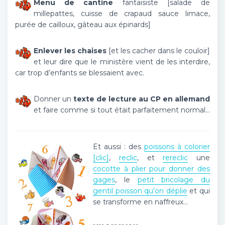
Menu de cantine
fantaisiste [salade de
millepattes, cuisse de crapaud sauce limace,
purée de cailloux, gâteau aux épinards]
Enlever les chaises
[et les cacher dans le couloir]
et leur dire que le ministère vient de les interdire,
car trop d’enfants se blessaient avec.
Donner un
texte de lecture au CP en allemand
et faire comme si tout était parfaitement normal…
Et aussi : des
poissons à colorier
[clic]
,
reclic
, et
rereclic
une
cocotte à plier pour donner des
gages
, le
petit bricolage du
gentil poisson qu’on déplie
et qui
se transforme en naffreux…