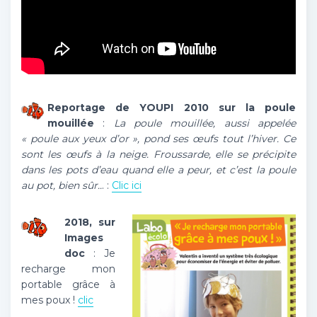
Reportage de YOUPI 2010 sur la poule
mouillée
:
La poule mouillée, aussi appelée
« poule aux yeux d’or », pond ses œufs tout l’hiver. Ce
sont les œufs à la neige. Froussarde, elle se précipite
dans les pots d’eau quand elle a peur, et c’est la poule
au pot, bien sûr..
. :
Clic ici
2018, sur
Images
doc
: Je
recharge mon
portable grâce à
mes poux !
clic