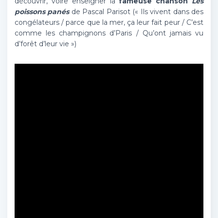
découvrir, voire enseigner la
fameuse chanson
Les
poissons panés
de Pascal Parisot (« Ils vivent dans des
congélateurs / parce que la mer, ça leur fait peur / C’est
comme les champignons d’Paris / Qu’ont jamais vu
d’forêt d’leur vie »)