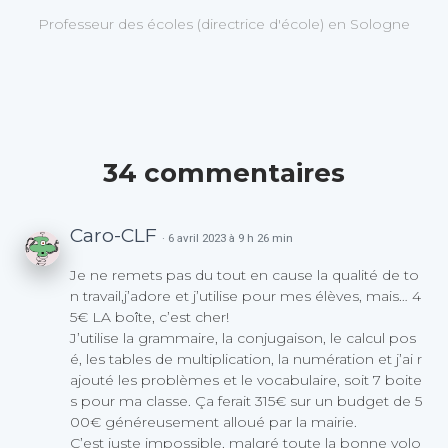
Professeur des écoles (directrice d'école) en Sologne
34 commentaires
Caro-CLF
· 6 avril 2023 à 9 h 26 min
Je ne remets pas du tout en cause la qualité de to
n travail,j’adore et j’utilise pour mes élèves, mais… 4
5€ LA boîte, c’est cher!
J’utilise la grammaire, la conjugaison, le calcul pos
é, les tables de multiplication, la numération et j’ai r
ajouté les problèmes et le vocabulaire, soit 7 boite
s pour ma classe. Ça ferait 315€ sur un budget de 5
00€ généreusement alloué par la mairie.
C’est juste impossible, malgré toute la bonne volo