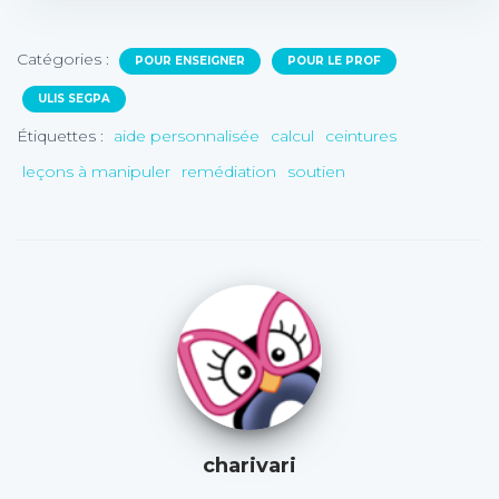
Catégories :
POUR ENSEIGNER
POUR LE PROF
ULIS SEGPA
Étiquettes :
aide personnalisée
calcul
ceintures
leçons à manipuler
remédiation
soutien
charivari