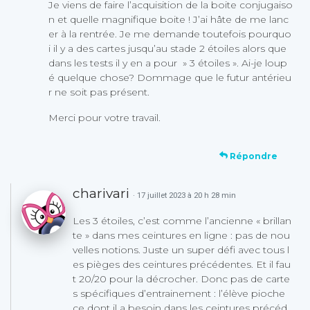
Je viens de faire l’acquisition de la boite conjugaiso
n et quelle magnifique boite ! J’ai hâte de me lanc
er à la rentrée. Je me demande toutefois pourquo
i il y a des cartes jusqu’au stade 2 étoiles alors que
dans les tests il y en a pour » 3 étoiles ». Ai-je loup
é quelque chose? Dommage que le futur antérieu
r ne soit pas présent.
Merci pour votre travail.
Répondre
charivari
· 17 juillet 2023 à 20 h 28 min
Les 3 étoiles, c’est comme l’ancienne « brillan
te » dans mes ceintures en ligne : pas de nou
velles notions. Juste un super défi avec tous l
es pièges des ceintures précédentes. Et il fau
t 20/20 pour la décrocher. Donc pas de carte
s spécifiques d’entrainement : l’élève pioche
ce dont il a besoin dans les ceintures précéd