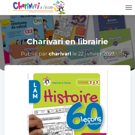
D
É
P
L
I
Charivari en librairie
E
R
L
Publié par
charivari
le
22 janvier 2023
A
N
A
V
I
G
A
T
I
O
N