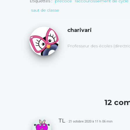
Étiquettes :
précoce
raccourcissement de cycle
saut de classe
charivari
Professeur des écoles (directr
12 co
TL
· 21 octobre 2020 à 11 h 06 min