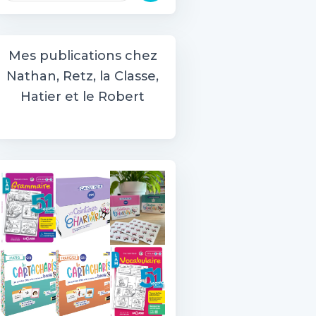
c
h
e
Mes publications chez
r
Nathan, Retz, la Classe,
c
h
Hatier et le Robert
e
r
: