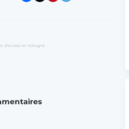
ice d'école) en Sologne
mmentaires