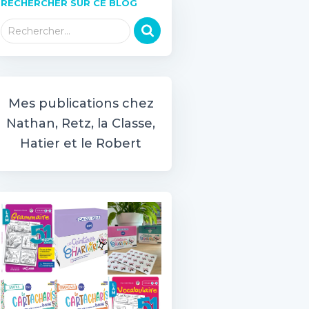
RECHERCHER SUR CE BLOG
R
Rechercher…
e
c
h
e
r
Mes publications chez
c
Nathan, Retz, la Classe,
h
Hatier et le Robert
e
r
: