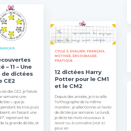
RANÇAIS
CYCLE 3
EVALUER
FRANÇAIS
MOTIVER, ENCOURAGER
écouvertes
PRATIQUE
té – 11 – Une
12 dictées Harry
 de dictées
Potter pour le CM1
le CE2
et le CM2
ais des CE2, je faisais
par semaine une
Depuis des années, je travaille
ictée », que je
l’orthographe de la même
 pendant les trois jours
manière : je sélectionne un texte
aient, en faisant une
de dictée par semaine. Le lundi,
sh*, reprenant les
je dicte les mots nouveaux à
 de la grande dictée, et
revoir ou à connaitre (voir ici
pour en