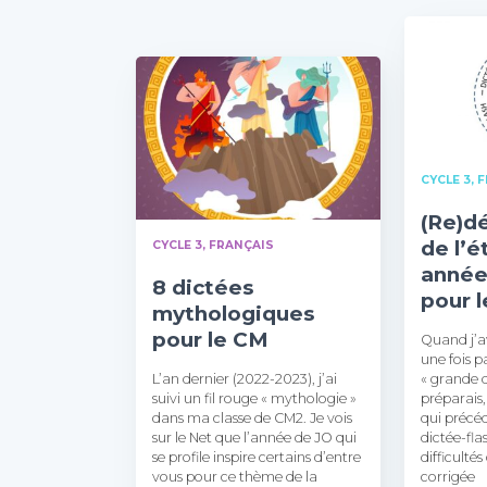
CYCLE 3
F
(Re)d
de l’é
CYCLE 3
FRANÇAIS
année
8 dictées
pour 
mythologiques
pour le CM
Quand j’av
une fois 
L’an dernier (2022-2023), j’ai
« grande d
suivi un fil rouge « mythologie »
préparais,
dans ma classe de CM2. Je vois
qui précéd
sur le Net que l’année de JO qui
dictée-fla
se profile inspire certains d’entre
difficultés
vous pour ce thème de la
corrigée