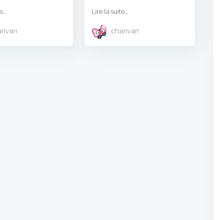
te…
Lire la suite…
rivari
charivari