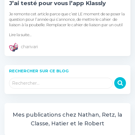
J’ai testé pour vous l’app Klassly
Je remonte cet article parce que c’est LE moment de se poser la
question pour l’année qui s’annonce, de mettre le cahier de
liaison à la poubelle. Remplacer le cahier de liaison par un outil
Lire la suite…
charivari
RECHERCHER SUR CE BLOG
R
Rechercher…
e
c
h
e
r
Mes publications chez Nathan, Retz, la
c
Classe, Hatier et le Robert
h
e