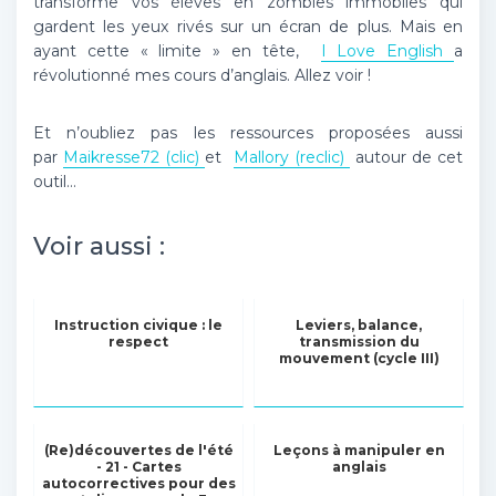
transforme vos élèves en zombies immobiles qui
gardent les yeux rivés sur un écran de plus. Mais en
ayant cette « limite » en tête,
I Love English
a
révolutionné mes cours d’anglais. Allez voir !
Et n’oubliez pas les ressources proposées aussi
par
Maikresse72 (clic)
et
Mallory (reclic)
autour de cet
outil…
Voir aussi :
Instruction civique : le
Leviers, balance,
respect
transmission du
mouvement (cycle III)
(Re)découvertes de l'été
Leçons à manipuler en
- 21 - Cartes
anglais
autocorrectives pour des