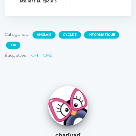
ateliers au cycle 3
Catégories :
ANGLAIS
CYCLE 3
INFORMATIQUE
TBI
Étiquettes :
CM1
CM2
charivari