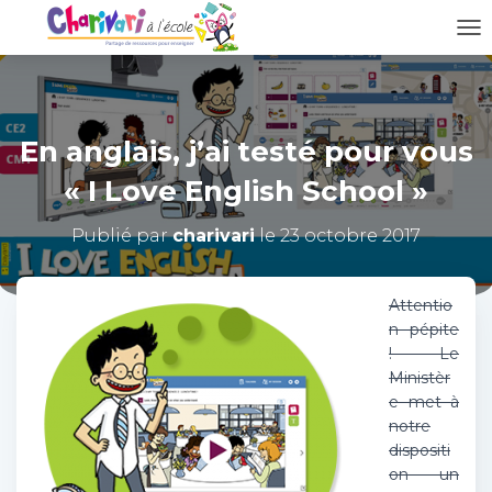
D
É
P
L
I
En anglais, j’ai testé pour vous
E
R
« I Love English School »
L
A
N
Publié par
charivari
le
23 octobre 2017
A
V
I
Attentio
G
n pépite
A
! Le
T
Ministèr
I
O
e met à
N
notre
dispositi
on un