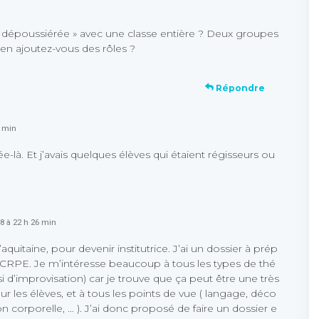
 dépoussiérée » avec une classe entière ? Deux groupes
ien ajoutez-vous des rôles ?
Répondre
7 min
ée-là. Et j’avais quelques élèves qui étaient régisseurs ou
8 à 22 h 26 min
aquitaine, pour devenir institutrice. J’ai un dossier à prép
 CRPE. Je m’intéresse beaucoup à tous les types de thé
i d’improvisation) car je trouve que ça peut être une très
 les élèves, et à tous les points de vue ( langage, déco
on corporelle, … ). J’ai donc proposé de faire un dossier e