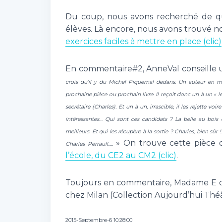
Du coup, nous avons recherché de quoi 
élèves. Là encore, nous avons trouvé 
exercices faciles à mettre en place (clic)
En commentaire#2, AnneVal conseille u
crois qu’il y du Michel Piquemal dedans.
Un auteur en ma
prochaine pièce ou prochain livre. Il reçoit donc un à un « l
secrétaire (Charles). Et un à un, irrascible, il les rejette voi
intéressantes… Qui sont ces candidats ? La belle au bois d
meilleurs. Et qui les récupère à la sortie ? Charles, bien sûr
» On trouve cette pièce d
Charles Perrault….
l’école, du CE2 au CM2 (clic)
.
Toujours en commentaire, Madame E con
chez Milan (Collection Aujourd’hui Théâ
2015-Septembre-6 10:28:00