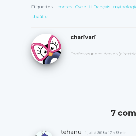
Étiquettes :
contes
Cycle III Français
mythologi
théâtre
charivari
Professeur des écoles (directr
7 com
tehanu
· 1 juillet 2018 à 17 h 56 min