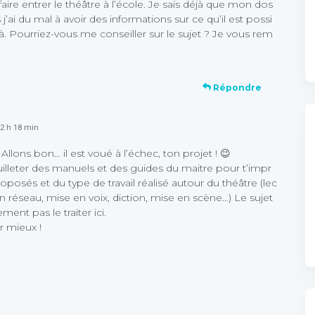
 faire entrer le théâtre à l’école. Je sais déjà que mon dos
 j’ai du mal à avoir des informations sur ce qu’il est possi
 là. Pourriez-vous me conseiller sur le sujet ? Je vous rem
Répondre
22 h 18 min
lons bon… il est voué à l’échec, ton projet ! 😉
feuilleter des manuels et des guides du maitre pour t’impr
posés et du type de travail réalisé autour du théâtre (lec
n réseau, mise en voix, diction, mise en scène…) Le sujet
ement pas le traiter ici.
r mieux !