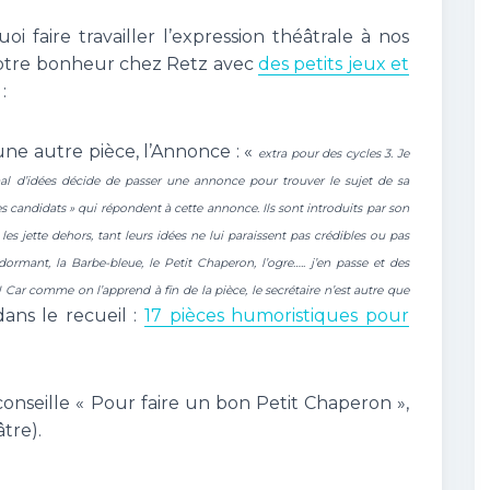
faire travailler l’expression théâtrale à nos
notre bonheur chez Retz avec
des petits jeux et
:
ne autre pièce, l’Annonce : «
extra pour des cycles 3. Je
l d’idées décide de passer une annonce pour trouver le sujet de sa
es candidats » qui répondent à cette annonce. Ils sont introduits par son
re les jette dehors, tant leurs idées ne lui paraissent pas crédibles ou pas
ormant, la Barbe-bleue, le Petit Chaperon, l’ogre….. j’en passe et des
 !! Car comme on l’apprend à fin de la pièce, le secrétaire n’est autre que
ans le recueil :
17 pièces humoristiques pour
seille « Pour faire un bon Petit Chaperon »,
tre).