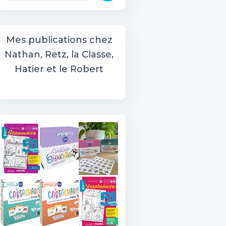
c
h
e
Mes publications chez
r
Nathan, Retz, la Classe,
c
h
Hatier et le Robert
e
r
: