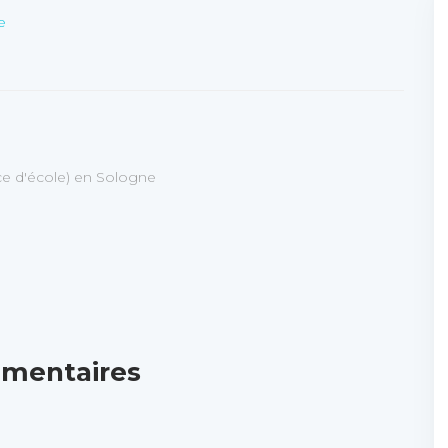
e
ice d'école) en Sologne
mentaires