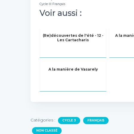
Cycle III Français
Voir aussi :
(Re)découvertes de l'été - 12 -
A la man
Les Cartacharis
A la manière de Vasarely
Catégories :
CYCLE 3
FRANÇAIS
NON CLASSÉ