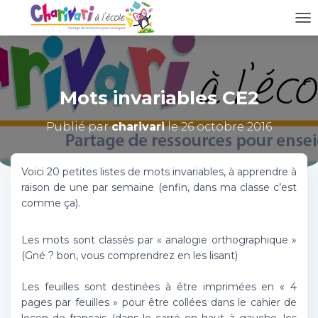
D
É
P
L
I
Mots invariables CE2
E
R
L
Publié par
charivari
le
26 octobre 2016
A
N
A
Voici 20 petites listes de mots invariables, à apprendre à
V
raison de une par semaine (enfin, dans ma classe c’est
I
comme ça).
G
A
T
Les mots sont classés par « analogie orthographique »
I
(Gné ? bon, vous comprendrez en les lisant)
O
N
Les feuilles sont destinées à être imprimées en « 4
pages par feuilles » pour être collées dans le cahier de