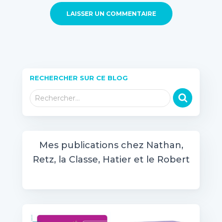
RECHERCHER SUR CE BLOG
R
Rechercher…
e
c
h
e
Mes publications chez Nathan,
r
Retz, la Classe, Hatier et le Robert
c
h
e
r
: