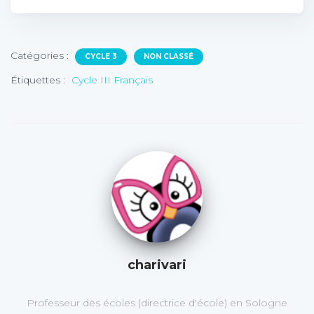
Catégories :
CYCLE 3
NON CLASSÉ
Étiquettes :
Cycle III Français
charivari
Professeur des écoles (directrice d'école) en Sologne