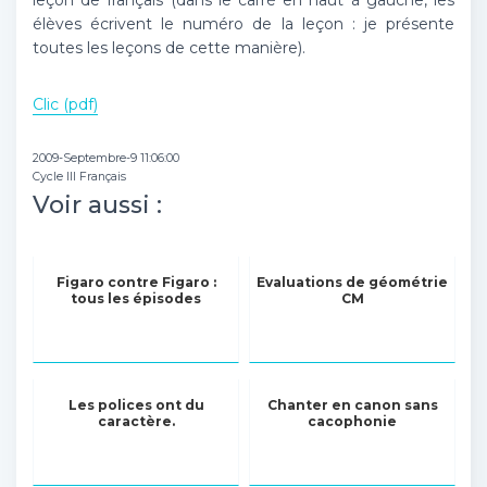
leçon de français (dans le carré en haut à gauche, les
élèves écrivent le numéro de la leçon : je présente
toutes les leçons de cette manière).
Clic (pdf)
2009-Septembre-9 11:06:00
Cycle III Français
Voir aussi :
Figaro contre Figaro :
Evaluations de géométrie
tous les épisodes
CM
Les polices ont du
Chanter en canon sans
caractère.
cacophonie