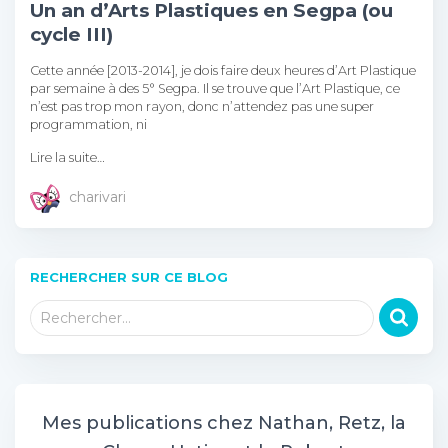
Un an d’Arts Plastiques en Segpa (ou
cycle III)
Cette année [2013-2014], je dois faire deux heures d’Art Plastique
par semaine à des 5° Segpa. Il se trouve que l’Art Plastique, ce
n’est pas trop mon rayon, donc n’attendez pas une super
programmation, ni
Lire la suite…
charivari
RECHERCHER SUR CE BLOG
R
Rechercher…
e
c
h
e
r
Mes publications chez Nathan, Retz, la
c