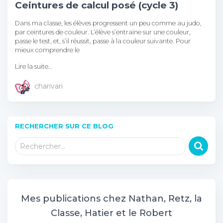
Ceintures de calcul posé (cycle 3)
Dans ma classe, les élèves progressent un peu comme au judo,
par ceintures de couleur. L’élève s’entraine sur une couleur,
passe le test, et, s’il réussit, passe à la couleur suivante. Pour
mieux comprendre le
Lire la suite…
charivari
RECHERCHER SUR CE BLOG
R
Rechercher…
e
c
h
e
r
Mes publications chez Nathan, Retz, la
c
Classe, Hatier et le Robert
h