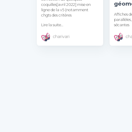
géomé
coquilles[avril 2022] mise en
ligne de la v5 (notamment
Affiches d
chgts des critères
parallèles
Lire la suite…
sécantes
charivari
cha