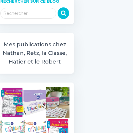
RECHERCHER SUR CE BLOG
R
Rechercher…
e
c
h
e
r
Mes publications chez
c
Nathan, Retz, la Classe,
h
Hatier et le Robert
e
r
: