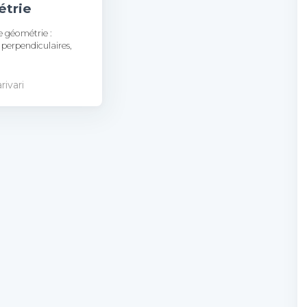
trie
e géométrie :
, perpendiculaires,
rivari