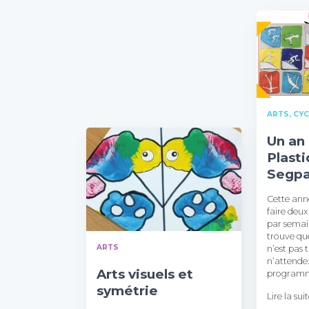
ARTS
CYC
Un an 
Plast
Segpa 
Cette anné
faire deux
par semain
trouve que
ARTS
n’est pas
n’attende
Arts visuels et
programm
symétrie
Lire la sui