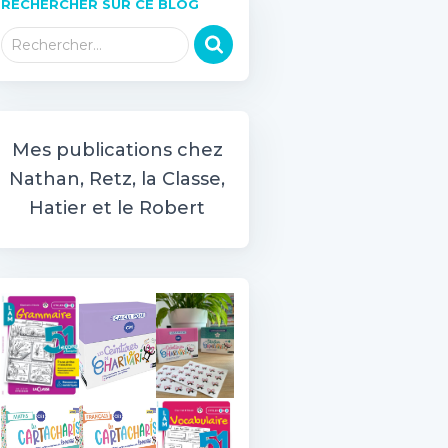
RECHERCHER SUR CE BLOG
R
Rechercher…
e
c
h
e
r
Mes publications chez
c
Nathan, Retz, la Classe,
h
Hatier et le Robert
e
r
: