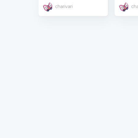
charivari
cha