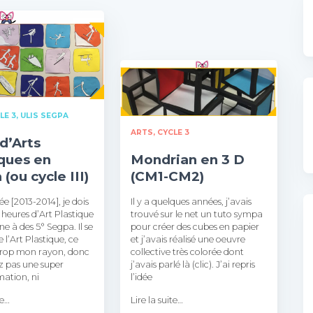
LE 3
ULIS SEGPA
ARTS
CYCLE 3
d’Arts
iques en
Mondrian en 3 D
(ou cycle III)
(CM1-CM2)
e [2013-2014], je dois
Il y a quelques années, j’avais
 heures d’Art Plastique
trouvé sur le net un tuto sympa
e à des 5° Segpa. Il se
pour créer des cubes en papier
 l’Art Plastique, ce
et j’avais réalisé une oeuvre
 trop mon rayon, donc
collective très colorée dont
z pas une super
j’avais parlé là (clic). J’ai repris
ation, ni
l’idée
te…
Lire la suite…