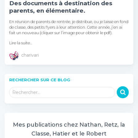
Des documents à destination des
parents, en élémentaire.
En réunion de parents de rentrée, je distribue, ou je laisse en fond
de classe, des petits flyers à leur attention. Cette année, j’en ai
fait un nouveau (cliquer sur l’image pour obtenir le pdf).
Lire la suite…
charivari
RECHERCHER SUR CE BLOG
R
Rechercher…
e
c
h
e
r
Mes publications chez Nathan, Retz, la
c
Classe, Hatier et le Robert
h