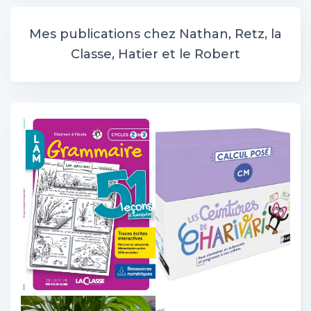
h
e
r
Mes publications chez Nathan, Retz, la
c
Classe, Hatier et le Robert
h
e
r
: